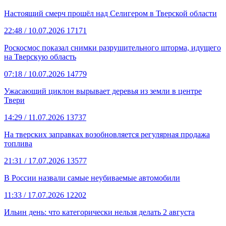
Настоящий смерч прошёл над Селигером в Тверской области
22:48
/ 10.07.2026
17171
Роскосмос показал снимки разрушительного шторма, идущего
на Тверскую область
07:18
/ 10.07.2026
14779
Ужасающий циклон вырывает деревья из земли в центре
Твери
14:29
/ 11.07.2026
13737
На тверских заправках возобновляется регулярная продажа
топлива
21:31
/ 17.07.2026
13577
В России назвали самые неубиваемые автомобили
11:33
/ 17.07.2026
12202
Ильин день: что категорически нельзя делать 2 августа