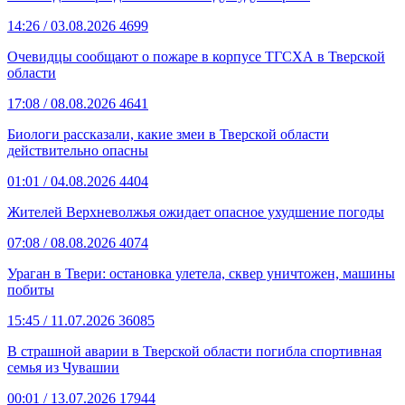
14:26
/ 03.08.2026
4699
Очевидцы сообщают о пожаре в корпусе ТГСХА в Тверской
области
17:08
/ 08.08.2026
4641
Биологи рассказали, какие змеи в Тверской области
действительно опасны
01:01
/ 04.08.2026
4404
Жителей Верхневолжья ожидает опасное ухудшение погоды
07:08
/ 08.08.2026
4074
Ураган в Твери: остановка улетела, сквер уничтожен, машины
побиты
15:45
/ 11.07.2026
36085
В страшной аварии в Тверской области погибла спортивная
семья из Чувашии
00:01
/ 13.07.2026
17944