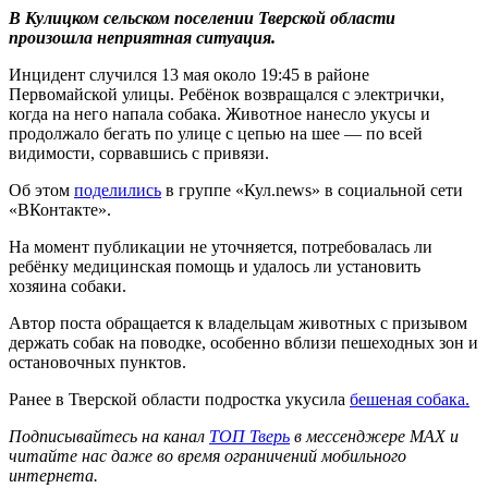
В Кулицком сельском поселении Тверской области
произошла неприятная ситуация.
Инцидент случился 13 мая около 19:45 в районе
Первомайской улицы. Ребёнок возвращался с электрички,
когда на него напала собака. Животное нанесло укусы и
продолжало бегать по улице с цепью на шее — по всей
видимости, сорвавшись с привязи.
Об этом
поделились
в группе «Кул.news» в социальной сети
«ВКонтакте».
На момент публикации не уточняется, потребовалась ли
ребёнку медицинская помощь и удалось ли установить
хозяина собаки.
Автор поста обращается к владельцам животных с призывом
держать собак на поводке, особенно вблизи пешеходных зон и
остановочных пунктов.
Ранее в Тверской области подростка укусила
бешеная собака.
Подписывайтесь на канал
ТОП Тверь
в мессенджере MAX и
читайте нас даже во время ограничений мобильного
интернета.