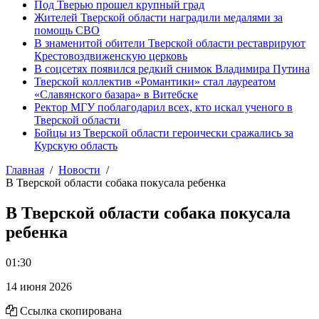
Под Тверью прошел крупный град
Жителей Тверской области наградили медалями за
помощь СВО
В знаменитой обители Тверской области реставрируют
Крестовоздвиженскую церковь
В соцсетях появился редкий снимок Владимира Путина
Тверской коллектив «Романтики» стал лауреатом
«Славянского базара» в Витебске
Ректор МГУ поблагодарил всех, кто искал ученого в
Тверской области
Бойцы из Тверской области героически сражались за
Курскую область
Главная
Новости
В Тверской области собака покусала ребенка
В Тверской области собака покусала
ребенка
01:30
14 июня 2026
Ссылка скопирована