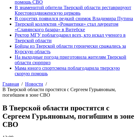
помощь СВО
В знаменитой обители Тверской области реставрируют
Крестовоздвиженскую церковь
В соцсетях появился редкий снимок Владимира Путина
Тверской коллектив «Романтики» стал лауреатом
«Славянского базара» в Витебске
Ректор МГУ поблагодарил всех, кто искал ученого в
Тверской области
Бойцы из Тверской области героически сражались за
Курскую область
На выходные погода приготовила жителям Тверской
области сюрприз
Мама юного спортсмена поблагодарила тверскую
скорую помощь
Главная
Новости
В Тверской области простятся с Сергеем Гурьяновым,
погибшим в зоне СВО
В Тверской области простятся с
Сергеем Гурьяновым, погибшим в зоне
СВО