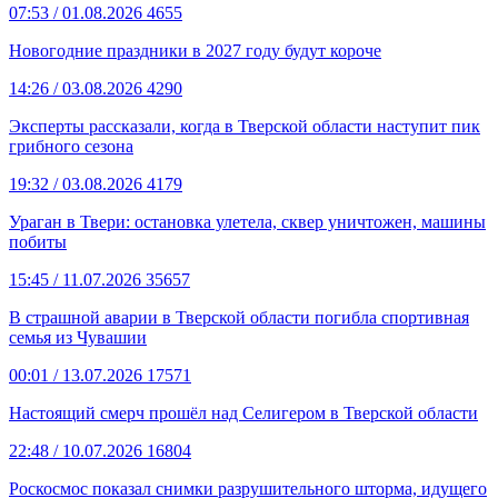
07:53
/ 01.08.2026
4655
Новогодние праздники в 2027 году будут короче
14:26
/ 03.08.2026
4290
Эксперты рассказали, когда в Тверской области наступит пик
грибного сезона
19:32
/ 03.08.2026
4179
Ураган в Твери: остановка улетела, сквер уничтожен, машины
побиты
15:45
/ 11.07.2026
35657
В страшной аварии в Тверской области погибла спортивная
семья из Чувашии
00:01
/ 13.07.2026
17571
Настоящий смерч прошёл над Селигером в Тверской области
22:48
/ 10.07.2026
16804
Роскосмос показал снимки разрушительного шторма, идущего