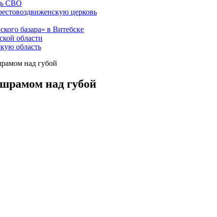
щь СВО
рестовоздвиженскую церковь
ского базара» в Витебске
ской области
скую область
шрамом над губой
 шрамом над губой