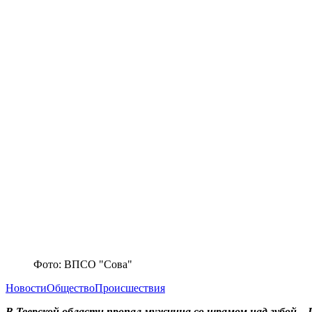
Фото: ВПСО "Сова"
Новости
Общество
Происшествия
В Тверской области пропал мужчина со шрамом над губой – 