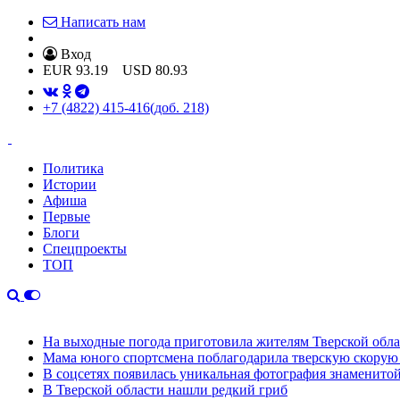
Написать нам
Вход
EUR
93.19
USD
80.93
+7 (4822) 415-416
(доб. 218)
Политика
Истории
Афиша
Первые
Блоги
Спецпроекты
ТОП
На выходные погода приготовила жителям Тверской обл
Мама юного спортсмена поблагодарила тверскую скору
В соцсетях появилась уникальная фотография знаменито
В Тверской области нашли редкий гриб