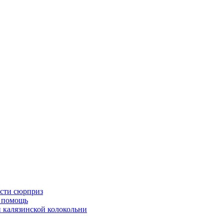
асти сюрприз
ю помощь
й калязинской колокольни