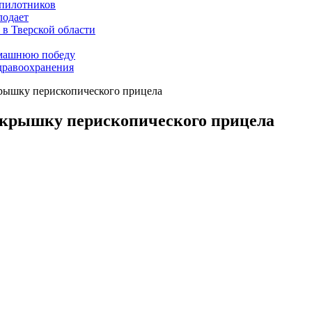
пилотников
лодает
 в Тверской области
омашнюю победу
дравоохранения
крышку перископического прицела
 крышку перископического прицела