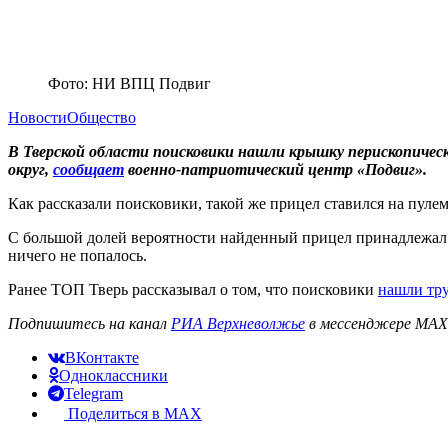
Фото: НИ ВПЦ Подвиг
Новости
Общество
В Тверской области поисковики нашли крышку перископическ
округ,
сообщает
военно-патриотический центр «Подвиг».
Как рассказали поисковики, такой же прицел ставился на пул
С большой долей вероятности найденный прицел принадлежал о
ничего не попалось.
Ранее ТОП Тверь рассказывал о том, что поисковики
нашли тру
Подпишитесь на канал
РИА Верхневолжье
в мессенджере MAX 
ВКонтакте
Одноклассники
Telegram
Поделиться в MAX