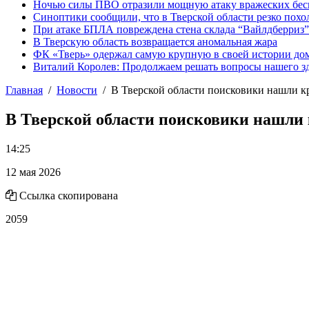
Ночью силы ПВО отразили мощную атаку вражеских бес
Синоптики сообщили, что в Тверской области резко похо
При атаке БПЛА повреждена стена склада “Вайлдберриз”
В Тверскую область возвращается аномальная жара
ФК «Тверь» одержал самую крупную в своей истории д
Виталий Королев: Продолжаем решать вопросы нашего з
Главная
Новости
В Тверской области поисковики нашли 
В Тверской области поисковики нашли
14:25
12 мая 2026
Ссылка скопирована
2059