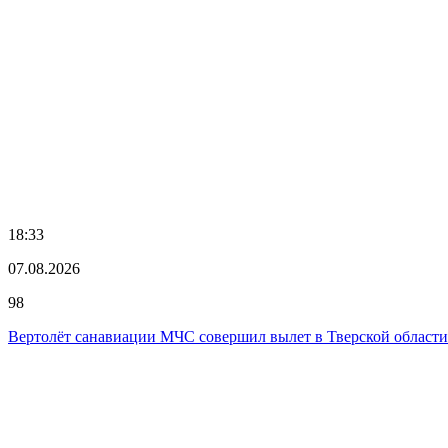
18:33
07.08.2026
98
Вертолёт санавиации МЧС совершил вылет в Тверской области