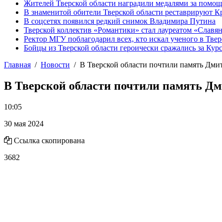
Жителей Тверской области наградили медалями за помо
В знаменитой обители Тверской области реставрируют К
В соцсетях появился редкий снимок Владимира Путина
Тверской коллектив «Романтики» стал лауреатом «Славян
Ректор МГУ поблагодарил всех, кто искал ученого в Твер
Бойцы из Тверской области героически сражались за Кур
Главная
Новости
В Тверской области почтили память Дми
В Тверской области почтили память Д
10:05
30 мая 2024
Ссылка скопирована
3682