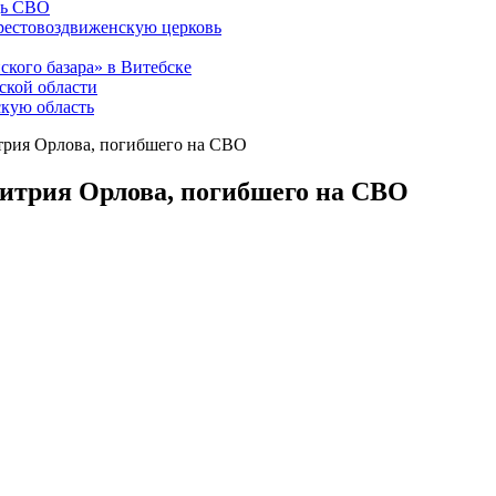
щь СВО
рестовоздвиженскую церковь
ского базара» в Витебске
ской области
скую область
трия Орлова, погибшего на СВО
митрия Орлова, погибшего на СВО