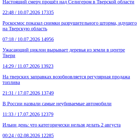
Настоящий смерч прошёл над Селигером в Тверской области
22:48
/ 10.07.2026
17335
Роскосмос показал снимки разрушительного шторма, идущего
на Тверскую область
07:18
/ 10.07.2026
14956
Ужасающий циклон вырывает деревья из земли в центре
Твери
14:29
/ 11.07.2026
13923
На тверских заправках возобновляется регулярная продажа
топлива
21:31
/ 17.07.2026
13749
В России назвали самые неубиваемые автомобили
11:33
/ 17.07.2026
12379
Ильин день: что категорически нельзя делать 2 августа
00:24
/ 02.08.2026
12285