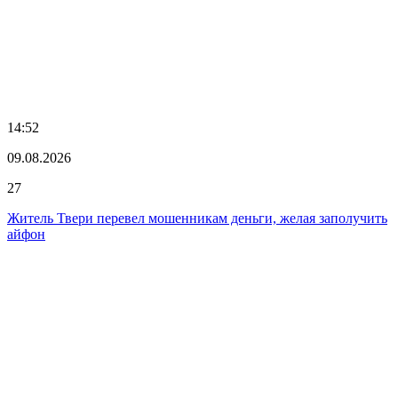
14:52
09.08.2026
27
Житель Твери перевел мошенникам деньги, желая заполучить
айфон