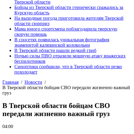
Тверской области
Бойцы из Тверской области героически сражались за
Курскую область
На выходные погода приготовила жителям Тверской
области сюрприз
Мама юного спортсмена поблагодарила тверскую
скорую помощь
В соцсетях появилась уникальная фотография
знаменитой калязинской колокольни
В Тверской области нашли редкий гриб
Ночью силы ПВО отразили мощную атаку вражеских
беспилотников
Синоптики сообщили, что в Тверской области резко
похолодает
Главная
Новости
В Тверской области бойцам СВО передали жизненно важный
груз
В Тверской области бойцам СВО
передали жизненно важный груз
04:00