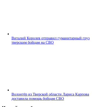
Виталий Королев отправил гуманитарный груз
тверским бойцам на СВО
Волонтёр из Тверской области Лариса Карпова
доставила помощь бойцам СВО