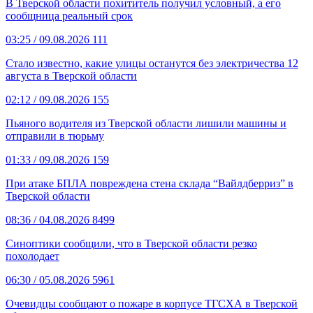
В Тверской области похититель получил условный, а его
сообщница реальный срок
03:25
/ 09.08.2026
111
Стало известно, какие улицы останутся без электричества 12
августа в Тверской области
02:12
/ 09.08.2026
155
Пьяного водителя из Тверской области лишили машины и
отправили в тюрьму
01:33
/ 09.08.2026
159
При атаке БПЛА повреждена стена склада “Вайлдберриз” в
Тверской области
08:36
/ 04.08.2026
8499
Синоптики сообщили, что в Тверской области резко
похолодает
06:30
/ 05.08.2026
5961
Очевидцы сообщают о пожаре в корпусе ТГСХА в Тверской