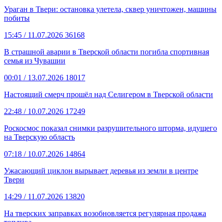
Ураган в Твери: остановка улетела, сквер уничтожен, машины
побиты
15:45
/ 11.07.2026
36168
В страшной аварии в Тверской области погибла спортивная
семья из Чувашии
00:01
/ 13.07.2026
18017
Настоящий смерч прошёл над Селигером в Тверской области
22:48
/ 10.07.2026
17249
Роскосмос показал снимки разрушительного шторма, идущего
на Тверскую область
07:18
/ 10.07.2026
14864
Ужасающий циклон вырывает деревья из земли в центре
Твери
14:29
/ 11.07.2026
13820
На тверских заправках возобновляется регулярная продажа