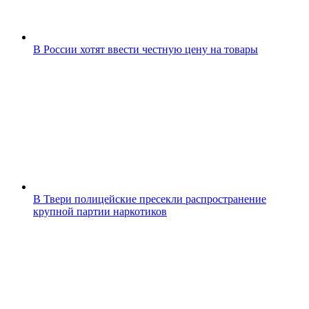
В России хотят ввести честную цену на товары
В Твери полицейские пресекли распространение
крупной партии наркотиков