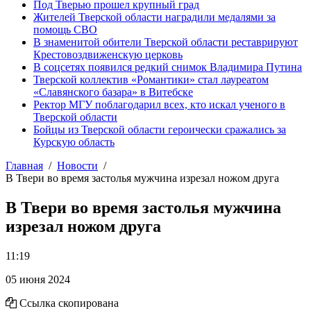
Под Тверью прошел крупный град
Жителей Тверской области наградили медалями за
помощь СВО
В знаменитой обители Тверской области реставрируют
Крестовоздвиженскую церковь
В соцсетях появился редкий снимок Владимира Путина
Тверской коллектив «Романтики» стал лауреатом
«Славянского базара» в Витебске
Ректор МГУ поблагодарил всех, кто искал ученого в
Тверской области
Бойцы из Тверской области героически сражались за
Курскую область
Главная
Новости
В Твери во время застолья мужчина изрезал ножом друга
В Твери во время застолья мужчина
изрезал ножом друга
11:19
05 июня 2024
Ссылка скопирована