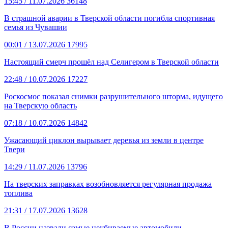
15:45
/ 11.07.2026
36148
В страшной аварии в Тверской области погибла спортивная
семья из Чувашии
00:01
/ 13.07.2026
17995
Настоящий смерч прошёл над Селигером в Тверской области
22:48
/ 10.07.2026
17227
Роскосмос показал снимки разрушительного шторма, идущего
на Тверскую область
07:18
/ 10.07.2026
14842
Ужасающий циклон вырывает деревья из земли в центре
Твери
14:29
/ 11.07.2026
13796
На тверских заправках возобновляется регулярная продажа
топлива
21:31
/ 17.07.2026
13628
В России назвали самые неубиваемые автомобили