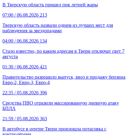
В Тверскую область пришел пик летней жары
07:00
/ 06.08.2026
213
Тверскую область назвали одним из лучших мест для
наблюдения за звездопадами
04:00
/ 06.08.2026
134
Стало известно, по каким адресам в Твери отключат свет 7
августа
01:30
/ 06.08.2026
421
Правительство разрешило выпуск, ввоз и продажу бензина
Евро-2, Евро-3, Евро-4
22:35
/ 05.08.2026
396
Средства ПВО отразили массированную дневную атаку
БПЛА
21:59
/ 05.08.2026
363
В автобусе в центре Твери произошла потасовка с
контролёрами