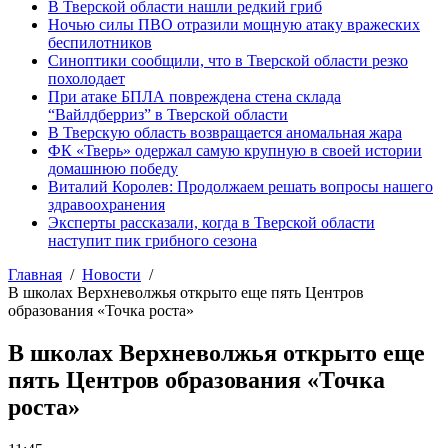
В Тверской области нашли редкий гриб
Ночью силы ПВО отразили мощную атаку вражеских
беспилотников
Синоптики сообщили, что в Тверской области резко
похолодает
При атаке БПЛА повреждена стена склада
“Вайлдберриз” в Тверской области
В Тверскую область возвращается аномальная жара
ФК «Тверь» одержал самую крупную в своей истории
домашнюю победу
Виталий Королев: Продолжаем решать вопросы нашего
здравоохранения
Эксперты рассказали, когда в Тверской области
наступит пик грибного сезона
Главная
Новости
В школах Верхневолжья открыто еще пять Центров
образования «Точка роста»
В школах Верхневолжья открыто еще
пять Центров образования «Точка
роста»