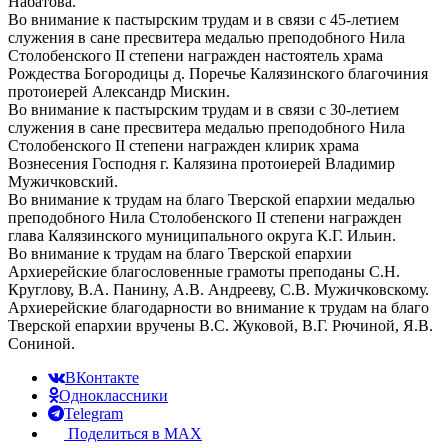
Набатова.
Во внимание к пастырским трудам и в связи с 45-летием
служения в сане пресвитера медалью преподобного Нила
Столобенского II степени награжден настоятель храма
Рождества Богородицы д. Поречье Калязинского благочиния
протоиерей Александр Мискин.
Во внимание к пастырским трудам и в связи с 30-летием
служения в сане пресвитера медалью преподобного Нила
Столобенского II степени награжден клирик храма
Вознесения Господня г. Калязина протоиерей Владимир
Мужичковский.
Во внимание к трудам на благо Тверской епархии медалью
преподобного Нила Столобенского II степени награжден
глава Калязинского муниципального округа К.Г. Ильин.
Во внимание к трудам на благо Тверской епархии
Архиерейские благословенные грамоты преподаны С.Н.
Круглову, В.А. Панину, А.В. Андрееву, С.В. Мужичковскому.
Архиерейские благодарности во внимание к трудам на благо
Тверской епархии вручены В.С. Жуковой, В.Г. Рючиной, Я.В.
Сониной.
ВКонтакте
Одноклассники
Telegram
Поделиться в MAX