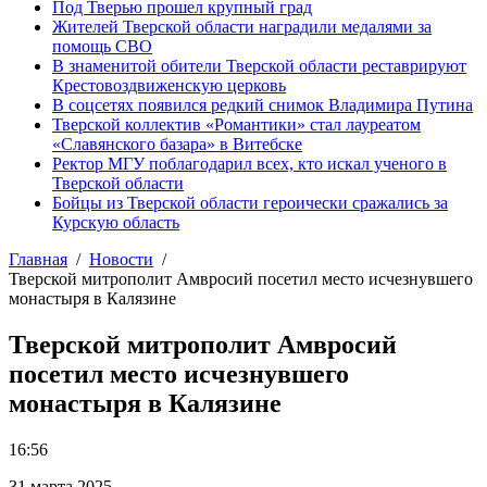
Под Тверью прошел крупный град
Жителей Тверской области наградили медалями за
помощь СВО
В знаменитой обители Тверской области реставрируют
Крестовоздвиженскую церковь
В соцсетях появился редкий снимок Владимира Путина
Тверской коллектив «Романтики» стал лауреатом
«Славянского базара» в Витебске
Ректор МГУ поблагодарил всех, кто искал ученого в
Тверской области
Бойцы из Тверской области героически сражались за
Курскую область
Главная
Новости
Тверской митрополит Амвросий посетил место исчезнувшего
монастыря в Калязине
Тверской митрополит Амвросий
посетил место исчезнувшего
монастыря в Калязине
16:56
31 марта 2025