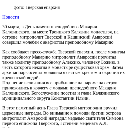
фото: Тверская епархия
Новости
30 марта, в День памяти преподобного Макария
Калязинского, на месте Троицкого Калязина монастыря, на
острове, митрополит Тверской и Кашинский Амвросий
совершил молебен с акафистом преподобному Макарию.
Как сообщает пресс-служба Тверской епархии, после молитвы
преподобному Макарию митрополит Амвросий прочитал
также молитву преподобному Алексию, человеку Божию, в
честь которого некогда в монастыре существовал храм. Затем
архипастырь осенил молящихся святым крестом и окропил их
крещенской водой.
Под пение величания все прибывшие на пароме на остров
приложились к ковчегу с мощами преподобного Макария
Калязинского. Богослужение посетил и глава Калязинского
муниципального округа Константин Ильин.
В этот памятный день Глава Тверской митрополии вручил
церковные награды. Во внимание к помощи братии острова
митрополит Амвросий наградил медалью святителя Симеона,
первого епископа Тверского, I степени мецената А.Л.