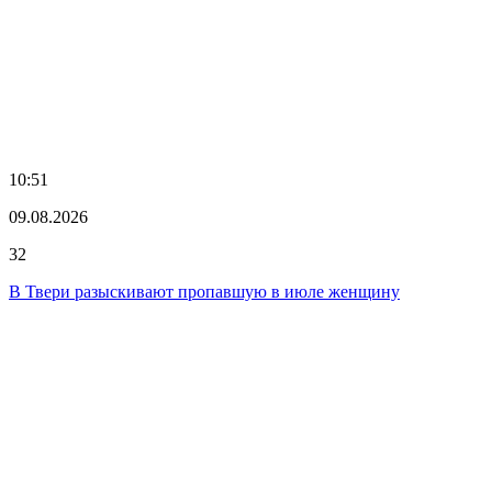
10:51
09.08.2026
32
В Твери разыскивают пропавшую в июле женщину