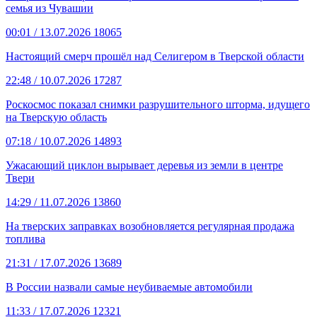
семья из Чувашии
00:01
/ 13.07.2026
18065
Настоящий смерч прошёл над Селигером в Тверской области
22:48
/ 10.07.2026
17287
Роскосмос показал снимки разрушительного шторма, идущего
на Тверскую область
07:18
/ 10.07.2026
14893
Ужасающий циклон вырывает деревья из земли в центре
Твери
14:29
/ 11.07.2026
13860
На тверских заправках возобновляется регулярная продажа
топлива
21:31
/ 17.07.2026
13689
В России назвали самые неубиваемые автомобили
11:33
/ 17.07.2026
12321