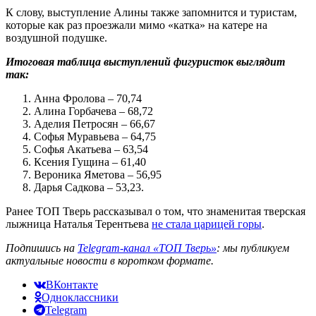
К слову, выступление Алины также запомнится и туристам,
которые как раз проезжали мимо «катка» на катере на
воздушной подушке.
Итоговая таблица выступлений фигуристок выглядит
так:
Анна Фролова – 70,74
Алина Горбачева – 68,72
Аделия Петросян – 66,67
Софья Муравьева – 64,75
Софья Акатьева – 63,54
Ксения Гущина – 61,40
Вероника Яметова – 56,95
Дарья Садкова – 53,23.
Ранее ТОП Тверь рассказывал о том, что знаменитая тверская
лыжница Наталья Терентьева
не стала царицей горы
.
Подпишись на
Telegram-канал «ТОП Тверь»
: мы публикуем
актуальные новости в коротком формате.
ВКонтакте
Одноклассники
Telegram