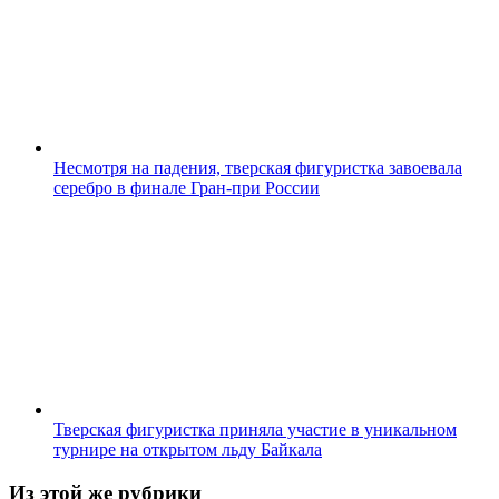
Несмотря на падения, тверская фигуристка завоевала
серебро в финале Гран-при России
Тверская фигуристка приняла участие в уникальном
турнире на открытом льду Байкала
Из этой же рубрики