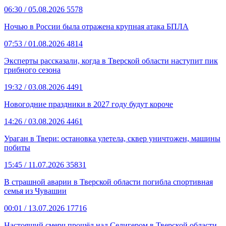
06:30
/ 05.08.2026
5578
Ночью в России была отражена крупная атака БПЛА
07:53
/ 01.08.2026
4814
Эксперты рассказали, когда в Тверской области наступит пик
грибного сезона
19:32
/ 03.08.2026
4491
Новогодние праздники в 2027 году будут короче
14:26
/ 03.08.2026
4461
Ураган в Твери: остановка улетела, сквер уничтожен, машины
побиты
15:45
/ 11.07.2026
35831
В страшной аварии в Тверской области погибла спортивная
семья из Чувашии
00:01
/ 13.07.2026
17716
Настоящий смерч прошёл над Селигером в Тверской области