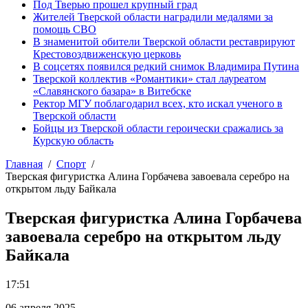
Под Тверью прошел крупный град
Жителей Тверской области наградили медалями за
помощь СВО
В знаменитой обители Тверской области реставрируют
Крестовоздвиженскую церковь
В соцсетях появился редкий снимок Владимира Путина
Тверской коллектив «Романтики» стал лауреатом
«Славянского базара» в Витебске
Ректор МГУ поблагодарил всех, кто искал ученого в
Тверской области
Бойцы из Тверской области героически сражались за
Курскую область
Главная
Спорт
Тверская фигуристка Алина Горбачева завоевала серебро на
открытом льду Байкала
Тверская фигуристка Алина Горбачева
завоевала серебро на открытом льду
Байкала
17:51
06 апреля 2025