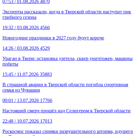
07:53
/ 01.08.2026
4870
Эксперты рассказали, когда в Тверской области наступит пик
грибного сезона
19:32
/ 03.08.2026
4566
Новогодние праздники в 2027 году будут короче
14:26
/ 03.08.2026
4529
Ураган в Твери: остановка улетела, сквер уничтожен, машины
побиты
15:45
/ 11.07.2026
35883
В страшной аварии в Тверской области погибла спортивная
семья из Чувашии
00:01
/ 13.07.2026
17766
Настоящий смерч прошёл над Селигером в Тверской области
22:48
/ 10.07.2026
17013
Роскосмос показал снимки разрушительного шторма, идущего