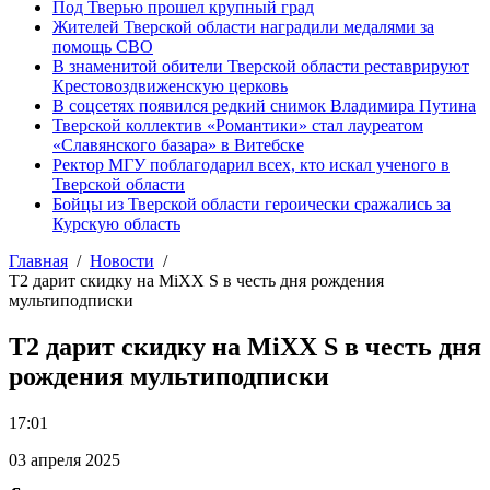
Под Тверью прошел крупный град
Жителей Тверской области наградили медалями за
помощь СВО
В знаменитой обители Тверской области реставрируют
Крестовоздвиженскую церковь
В соцсетях появился редкий снимок Владимира Путина
Тверской коллектив «Романтики» стал лауреатом
«Славянского базара» в Витебске
Ректор МГУ поблагодарил всех, кто искал ученого в
Тверской области
Бойцы из Тверской области героически сражались за
Курскую область
Главная
Новости
T2 дарит скидку на MiXX S в честь дня рождения
мультиподписки
T2 дарит скидку на MiXX S в честь дня
рождения мультиподписки
17:01
03 апреля 2025