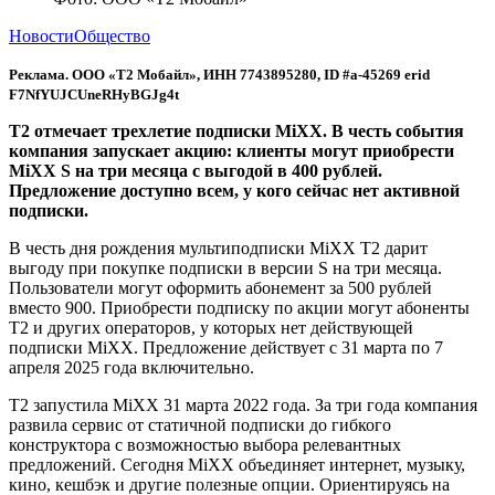
Новости
Общество
Реклама. ООО «Т2 Мобайл», ИНН 7743895280, ID #a-45269 erid
F7NfYUJCUneRHyBGJg4t
T2 отмечает трехлетие подписки MiXX. В честь события
компания запускает акцию: клиенты могут приобрести
MiXX S на три месяца с выгодой в 400 рублей.
Предложение доступно всем, у кого сейчас нет активной
подписки.
В честь дня рождения мультиподписки MiXX Т2 дарит
выгоду при покупке подписки в версии S на три месяца.
Пользователи могут оформить абонемент за 500 рублей
вместо 900. Приобрести подписку по акции могут абоненты
Т2 и других операторов, у которых нет действующей
подписки MiXX. Предложение действует с 31 марта по 7
апреля 2025 года включительно.
Т2 запустила MiXX 31 марта 2022 года. За три года компания
развила сервис от статичной подписки до гибкого
конструктора с возможностью выбора релевантных
предложений. Сегодня MiXX объединяет интернет, музыку,
кино, кешбэк и другие полезные опции. Ориентируясь на