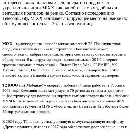
интересы своих пользователей, оператор продолжает
укреплять позиции MiXX как одной из самых удобных и
выгодных подписок на рынке. Согласно исследованию
TelecomDaily, MiXX занимает лидирующее место на рынке по
объему видеоконтента – 26,1 тысячи единиц.
MiXX
– мультиподписка, разработанная компанией Т2. Преимуществом
продукта является механика конструктора. Пользователь может
самостоятельно выбрать сервисы, которые соответствуют его интересам и
образу жизни. В конструктор входят дополнительные 50 Гб интернет-
трафика с возможностью раздачи, Яндекс Плюс, Wink, PREMIER, VK
Музыка, Литрес, Ozon Premium, сервис «Пакет», антивирус Kaspersky
Standard, скидки в Lamoda и другие возможности сервисов партнеров.
Т2 (ООО «Т2 Мобайл»)
– оператор мобильной связи работает в России с
2003 года. Компания оказывает услуги в 70 регионах страны и предлагает
инфраструктуру для построения виртуальных операторов на базе «фабрики
MVNO». По итогам 2024 года абонентская база оператора составила 48,9
млн клиентов (с учетом MVNO «Ростелекома»), а на сети Т2 работают более
25 виртуальных операторов.
В 2024 году T2 перезапустила успешную коммуникационную платформу
«Другие правила», которая с 2017 года обеспечивала рост операционных и