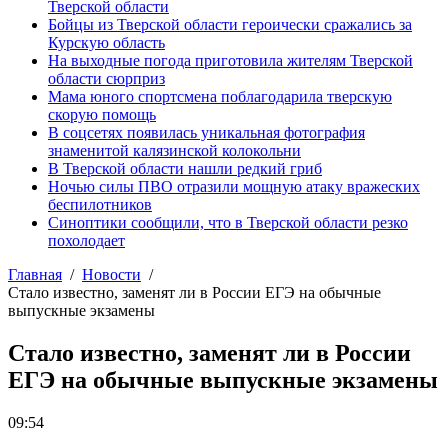
Тверской области
Бойцы из Тверской области героически сражались за
Курскую область
На выходные погода приготовила жителям Тверской
области сюрприз
Мама юного спортсмена поблагодарила тверскую
скорую помощь
В соцсетях появилась уникальная фотография
знаменитой калязинской колокольни
В Тверской области нашли редкий гриб
Ночью силы ПВО отразили мощную атаку вражеских
беспилотников
Синоптики сообщили, что в Тверской области резко
похолодает
Главная
Новости
Стало известно, заменят ли в России ЕГЭ на обычные
выпускные экзамены
Стало известно, заменят ли в России
ЕГЭ на обычные выпускные экзамены
09:54