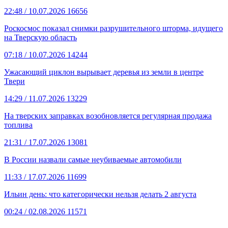
22:48
/ 10.07.2026
16656
Роскосмос показал снимки разрушительного шторма, идущего
на Тверскую область
07:18
/ 10.07.2026
14244
Ужасающий циклон вырывает деревья из земли в центре
Твери
14:29
/ 11.07.2026
13229
На тверских заправках возобновляется регулярная продажа
топлива
21:31
/ 17.07.2026
13081
В России назвали самые неубиваемые автомобили
11:33
/ 17.07.2026
11699
Ильин день: что категорически нельзя делать 2 августа
00:24
/ 02.08.2026
11571