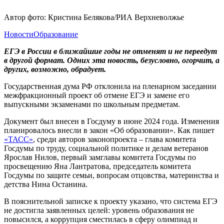
Автор фото: Кристина Белякова/РИА Верхневолжье
Новости
Образование
ЕГЭ в России в ближайшие годы не отменят и не переедут
в другой формат. Одних эта новость, безусловно, огорчит, а
других, возможно, обрадует.
Государственная дума РФ отклонила на пленарном заседании
межфракционный проект об отмене ЕГЭ и замене его
выпускными экзаменами по школьным предметам.
Документ был внесен в Госдуму в июне 2024 года. Изменения
планировалось внесли в закон «Об образовании». Как пишет
«ТАСС»
, среди авторов законопроекта – глава комитета
Госдумы по труду, социальной политике и делам ветеранов
Ярослав Нилов, первый замглавы комитета Госдумы по
просвещению Яна Лантратова, председатель комитета
Госдумы по защите семьи, вопросам отцовства, материнства и
детства Нина Останина.
В пояснительной записке к проекту указано, что система ЕГЭ
не достигла заявленных целей: уровень образования не
повысился, а коррупция сместилась в сферу олимпиад и