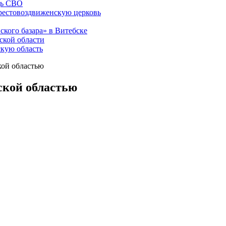
щь СВО
рестовоздвиженскую церковь
ского базара» в Витебске
ской области
скую область
кой областью
ской областью