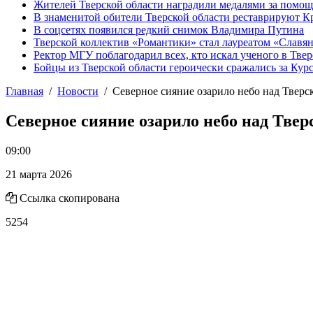
Жителей Тверской области наградили медалями за помо
В знаменитой обители Тверской области реставрируют К
В соцсетях появился редкий снимок Владимира Путина
Тверской коллектив «Романтики» стал лауреатом «Славян
Ректор МГУ поблагодарил всех, кто искал ученого в Твер
Бойцы из Тверской области героически сражались за Кур
Главная
Новости
Северное сияние озарило небо над Тверс
Северное сияние озарило небо над Твер
09:00
21 марта 2026
Ссылка скопирована
5254