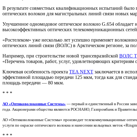
В результате совместных квалификационных испытаний было 
оптических волокон для магистральных линий связи новых мар
Улучшенное одномодовое оптическое волокно G.654 обладает ни
высокоэффективных оптических телекоммуникационных сетей, 
«Ростелеком» уже несколько лет успешно применяет волоконно
оптических линий связи (ВОЛС) в Арктическом регионе, за пол
Например, при строительстве новой трансевразийской
ВОЛС 
«Перечень товаров, работ, услуг, удовлетворяющих критериям
Ключевая особенность проекта
TEA NEXT
заключается в испол
эффективной площадью передачи 125 мкм, тогда как для станда
площадь передачи — 80 мкм.
* * *
АО «Оптиковолоконные Системы»
— первый и единственный в России заво
года. Акционерами общества являются РОСНАНО, Газпромбанк и Правитель
АО «Оптиковолоконные Системы» производит телекоммуникационные оптическ
услуги по окраске оптического волокна и нанесении кольцевых меток «Rin
* * *