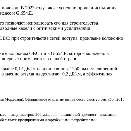
 волокон. В 2023 году также успешно прошли испытания
tance и G.654.E.
о позволяет использовать его для строительства
дводные кабели с оптическими усилителями.
ВС: при строительстве сетей доступа, прокладке волоконно-
ским волокном ОВС типа G.654.E, которое включено в
 впервые применяется в нашей стране.
е выше 0,17 дБ/км на длине волны 1550 нм и увеличенной
начение затухания достигает 0,2 дБ/км, а эффективная
ка Мордовия). Официальное открытие завода состоялось 25 сентября 2015
еньшенным диаметром 200 микрон и повышенной прочности, оказывает
 кабельными предприятиями и зарубежными потребителями.