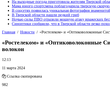
На выходные погода приготовила жителям Тверской обл
Мама юного спортсмена поблагодарила тверскую скору
В соцсетях появилась уникальная фотография знаменито
В Тверской области нашли редкий гриб
Ночью силы ПВО отразили мощную атаку вражеских бес
Синоптики сообщили, что в Тверской области резко похо
Главная
Новости
«Ростелеком» и «Оптиковолоконные Сист
«Ростелеком» и «Оптиковолоконные Си
волокон
12:13
11 марта 2024
Ссылка скопирована
982