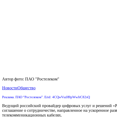
Автор фото: ПАО "Ростелеком"
Новости
Общество
Реклама. ПАО “Ростелеком”. Erid: 4CQwVszH9pWwJrC82sQ
Ведущий российский провайдер цифровых услуг и решений «Р
соглашение о сотрудничестве, направленное на ускоренное раз
телекоммуникационных кабелях.