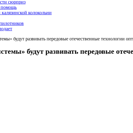
асти сюрприз
ю помощь
й калязинской колокольни
пилотников
лодает
емы» будут развивать передовые отечественные технологии оп
стемы» будут развивать передовые отеч