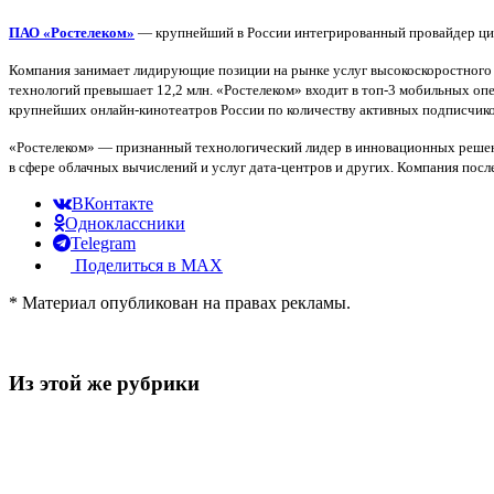
ПАО «Ростелеком»
— крупнейший в России интегрированный провайдер цифр
Компания занимает лидирующие позиции на рынке услуг высокоскоростного до
технологий превышает 12,2 млн. «Ростелеком» входит в топ-3 мобильных оп
крупнейших онлайн-кинотеатров России по количеству активных подписчиков
«Ростелеком» — признанный технологический лидер в инновационных решени
в сфере облачных вычислений и услуг дата-центров и других. Компания пос
ВКонтакте
Одноклассники
Telegram
Поделиться в MAX
* Материал опубликован на правах рекламы.
Из этой же рубрики