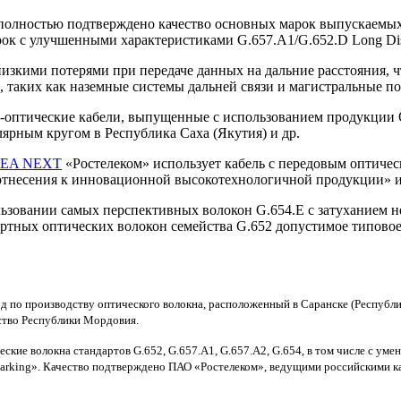
полностью подтверждено качество основных марок выпускаемых
ок с улучшенными характеристиками G.657.A1/G.652.D Long Dis
зкими потерями при передаче данных на дальние расстояния, чт
таких как наземные системы дальней связи и магистральные по
-оптические кабели, выпущенные с использованием продукции О
ярным кругом в Республика Саха (Якутия) и др.
TEA NEXT
«Ростелеком» использует кабель с передовым оптиче
 отнесения к инновационной высокотехнологичной продукции» и
ьзовании самых перспективных волокон G.654.E с затуханием н
ртных оптических волокон семейства G.652 допустимое типовое з
д по производству оптического волокна, расположенный в Саранске (Республи
ство Республики Мордовия.
ие волокна стандартов G.652, G.657.А1, G.657.А2, G.654, в том числе с ум
gmarking». Качество подтверждено ПАО «Ростелеком», ведущими российскими