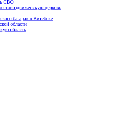
щь СВО
рестовоздвиженскую церковь
ского базара» в Витебске
ской области
скую область