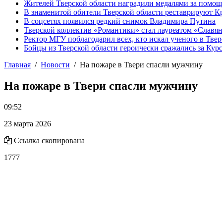
Жителей Тверской области наградили медалями за помо
В знаменитой обители Тверской области реставрируют К
В соцсетях появился редкий снимок Владимира Путина
Тверской коллектив «Романтики» стал лауреатом «Славян
Ректор МГУ поблагодарил всех, кто искал ученого в Твер
Бойцы из Тверской области героически сражались за Кур
Главная
Новости
На пожаре в Твери спасли мужчину
На пожаре в Твери спасли мужчину
09:52
23 марта 2026
Ссылка скопирована
1777