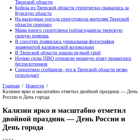
Тверской области
Бойцы из Тверской области героически сражались за
Курскую область
На выходные погода приготовила жителям Тверской
области сюрприз
Мама юного спортсмена поблагодарила тверскую
скорую помощь
В соцсетях появилась уникальная фотография
знаменитой калязинской колокольни
В Тверской области нашли редкий гриб
Ночью силы ПВО отразили мощную атаку вражеских
беспилотников
Синоптики сообщили, что в Тверской области резко
похолодает
Главная
Новости
Калязин ярко и масштабно отметил двойной праздник — День
России и День города
Калязин ярко и масштабно отметил
двойной праздник — День России и
День города