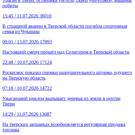
Ураган в Твери: остановка улетела, сквер уничтожен, машины
побиты
15:45
/ 11.07.2026
36010
В страшной аварии в Тверской области погибла спортивная
семья из Чувашии
00:01
/ 13.07.2026
17893
Настоящий смерч прошёл над Селигером в Тверской области
22:48
/ 10.07.2026
17124
Роскосмос показал снимки разрушительного шторма, идущего
на Тверскую область
07:18
/ 10.07.2026
14722
Ужасающий циклон вырывает деревья из земли в центре
Твери
14:29
/ 11.07.2026
13687
На тверских заправках возобновляется регулярная продажа
топлива