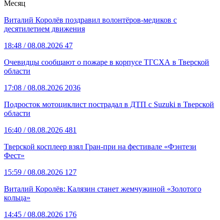
Месяц
Виталий Королёв поздравил волонтёров-медиков с
десятилетием движения
18:48
/ 08.08.2026
47
Очевидцы сообщают о пожаре в корпусе ТГСХА в Тверской
области
17:08
/ 08.08.2026
2036
Подросток мотоциклист пострадал в ДТП с Suzuki в Тверской
области
16:40
/ 08.08.2026
481
Тверской косплеер взял Гран-при на фестивале «Фэнтези
Фест»
15:59
/ 08.08.2026
127
Виталий Королёв: Калязин станет жемчужиной «Золотого
кольца»
14:45
/ 08.08.2026
176