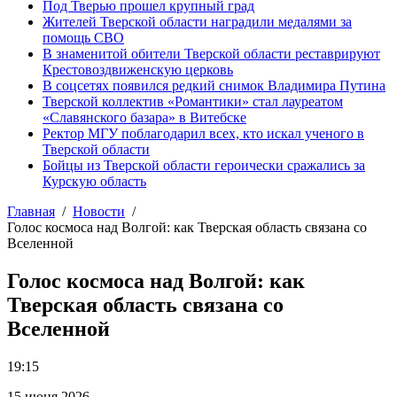
Под Тверью прошел крупный град
Жителей Тверской области наградили медалями за
помощь СВО
В знаменитой обители Тверской области реставрируют
Крестовоздвиженскую церковь
В соцсетях появился редкий снимок Владимира Путина
Тверской коллектив «Романтики» стал лауреатом
«Славянского базара» в Витебске
Ректор МГУ поблагодарил всех, кто искал ученого в
Тверской области
Бойцы из Тверской области героически сражались за
Курскую область
Главная
Новости
Голос космоса над Волгой: как Тверская область связана со
Вселенной
Голос космоса над Волгой: как
Тверская область связана со
Вселенной
19:15
15 июня 2026