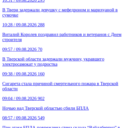
10:51
/ 09.08.2026
295
В Твери задержали девушку с мефедроном и марихуаной в
сумочке
10:28
/ 09.08.2026
288
Виталий Королев поздравил работников и ветеранов с Днем
строителя
09:57
/ 09.08.2026
70
В Тверской области задержали мужчину, укравшего
электросамокат у подростка
09:38
/ 09.08.2026
160
Сигарета стала причиной смертельного пожара в Тверской
области
09:04
/ 09.08.2026
902
Ночью над Тверской областью сбили БПЛА
08:57
/ 09.08.2026
549
При атаке БПЛА повреждена стена склада “Вайлдберриз” в