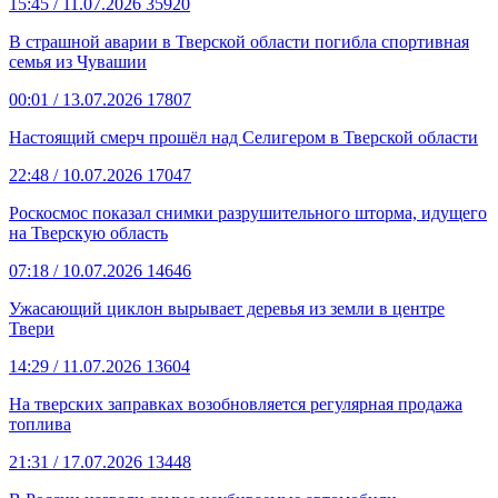
15:45
/ 11.07.2026
35920
В страшной аварии в Тверской области погибла спортивная
семья из Чувашии
00:01
/ 13.07.2026
17807
Настоящий смерч прошёл над Селигером в Тверской области
22:48
/ 10.07.2026
17047
Роскосмос показал снимки разрушительного шторма, идущего
на Тверскую область
07:18
/ 10.07.2026
14646
Ужасающий циклон вырывает деревья из земли в центре
Твери
14:29
/ 11.07.2026
13604
На тверских заправках возобновляется регулярная продажа
топлива
21:31
/ 17.07.2026
13448