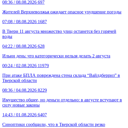
08:36
/ 08.08.2026
697
Жителей Верхневолжья ожидает опасное ухудшение погоды
07:08
/ 08.08.2026
1687
В Твери 11 августа множество улиц останется без горячей
воды
04:22
/ 08.08.2026
628
Ильин день: что категорически нельзя делать 2 августа
00:24
/ 02.08.2026
11979
При атаке БПЛА повреждена стена склада “Вайлдберриз” в
Тверской области
08:36
/ 04.08.2026
8229
Имущество общее, но деньги отдельно: в августе вступают в
силу новые законы
14:43
/ 01.08.2026
6407
Синоптики сообщили, что в Тверской области резко