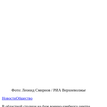
Фото: Леонид Смирнов / РИА Верхневолжье
Новости
Общество
В областной столице на базе военно-учебного центра