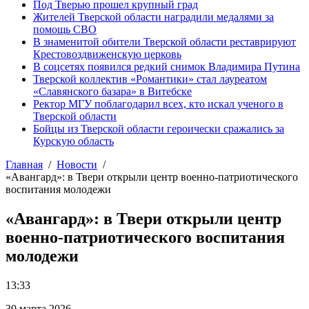
Под Тверью прошел крупный град
Жителей Тверской области наградили медалями за
помощь СВО
В знаменитой обители Тверской области реставрируют
Крестовоздвиженскую церковь
В соцсетях появился редкий снимок Владимира Путина
Тверской коллектив «Романтики» стал лауреатом
«Славянского базара» в Витебске
Ректор МГУ поблагодарил всех, кто искал ученого в
Тверской области
Бойцы из Тверской области героически сражались за
Курскую область
Главная
Новости
«Авангард»: в Твери открыли центр военно-патриотического
воспитания молодежи
«Авангард»: в Твери открыли центр
военно-патриотического воспитания
молодежи
13:33
30 марта 2026