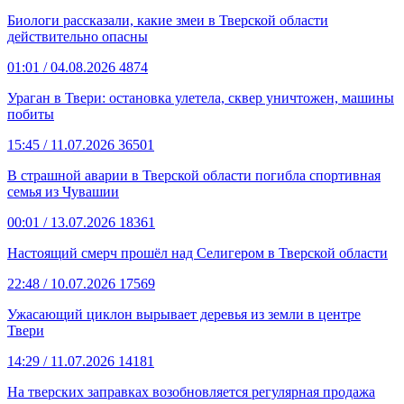
Биологи рассказали, какие змеи в Тверской области
действительно опасны
01:01
/ 04.08.2026
4874
Ураган в Твери: остановка улетела, сквер уничтожен, машины
побиты
15:45
/ 11.07.2026
36501
В страшной аварии в Тверской области погибла спортивная
семья из Чувашии
00:01
/ 13.07.2026
18361
Настоящий смерч прошёл над Селигером в Тверской области
22:48
/ 10.07.2026
17569
Ужасающий циклон вырывает деревья из земли в центре
Твери
14:29
/ 11.07.2026
14181
На тверских заправках возобновляется регулярная продажа