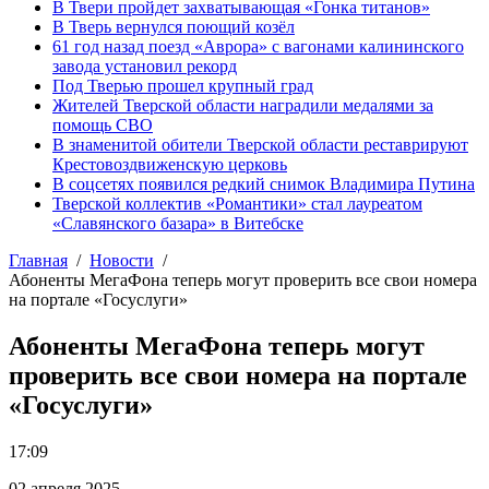
В Твери пройдет захватывающая «Гонка титанов»
В Тверь вернулся поющий козёл
61 год назад поезд «Аврора» с вагонами калининского
завода установил рекорд
Под Тверью прошел крупный град
Жителей Тверской области наградили медалями за
помощь СВО
В знаменитой обители Тверской области реставрируют
Крестовоздвиженскую церковь
В соцсетях появился редкий снимок Владимира Путина
Тверской коллектив «Романтики» стал лауреатом
«Славянского базара» в Витебске
Главная
Новости
Абоненты МегаФона теперь могут проверить все cвои номера
на портале «Госуслуги»
Абоненты МегаФона теперь могут
проверить все cвои номера на портале
«Госуслуги»
17:09
02 апреля 2025