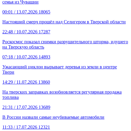
семья из Чувашии
00:01
/ 13.07.2026
18065
Настоящий смерч прошёл над Селигером в Тверской области
22:48
/ 10.07.2026
17287
Роскосмос показал снимки разрушительного шторма, идущего
на Тверскую область
07:18
/ 10.07.2026
14893
Ужасающий циклон вырывает деревья из земли в центре
Твери
14:29
/ 11.07.2026
13860
На тверских заправках возобновляется регулярная продажа
топлива
21:31
/ 17.07.2026
13689
В России назвали самые неубиваемые автомобили
11:33
/ 17.07.2026
12321