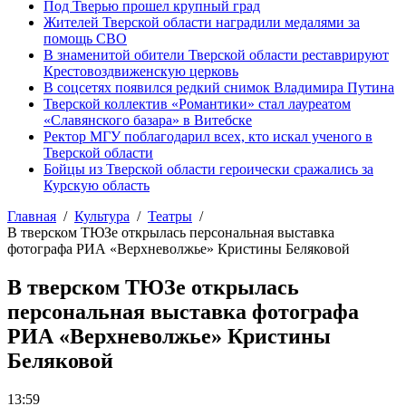
Под Тверью прошел крупный град
Жителей Тверской области наградили медалями за
помощь СВО
В знаменитой обители Тверской области реставрируют
Крестовоздвиженскую церковь
В соцсетях появился редкий снимок Владимира Путина
Тверской коллектив «Романтики» стал лауреатом
«Славянского базара» в Витебске
Ректор МГУ поблагодарил всех, кто искал ученого в
Тверской области
Бойцы из Тверской области героически сражались за
Курскую область
Главная
Культура
Театры
В тверском ТЮЗе открылась персональная выставка
фотографа РИА «Верхневолжье» Кристины Беляковой
В тверском ТЮЗе открылась
персональная выставка фотографа
РИА «Верхневолжье» Кристины
Беляковой
13:59