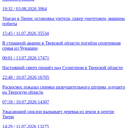
19:32
/ 03.08.2026
3964
Ураган в Твери: остановка улетела, сквер уничтожен, машины
побиты
15:45
/ 11.07.2026
35534
В страшной аварии в Тверской области погибла спортивная
семья из Чувашии
00:01
/ 13.07.2026
17471
Настоящий смерч прошёл над Селигером в Тверской области
22:48
/ 10.07.2026
16705
Роскосмос показал снимки разрушительного шторма, идущего
на Тверскую область
07:18
/ 10.07.2026
14307
Ужасающий циклон вырывает деревья из земли в центре
Твери
14:29
/ 11.07.2026
13275