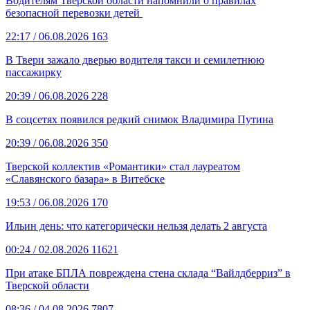
Водителям Тверской области напомнили о правилах
безопасной перевозки детей
22:17
/ 06.08.2026
163
В Твери зажало дверью водителя такси и семилетнюю
пассажирку
20:39
/ 06.08.2026
228
В соцсетях появился редкий снимок Владимира Путина
20:39
/ 06.08.2026
350
Тверской коллектив «Романтики» стал лауреатом
«Славянского базара» в Витебске
19:53
/ 06.08.2026
170
Ильин день: что категорически нельзя делать 2 августа
00:24
/ 02.08.2026
11621
При атаке БПЛА повреждена стена склада “Вайлдберриз” в
Тверской области
08:36
/ 04.08.2026
7807