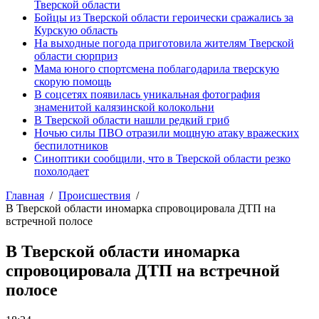
Тверской области
Бойцы из Тверской области героически сражались за
Курскую область
На выходные погода приготовила жителям Тверской
области сюрприз
Мама юного спортсмена поблагодарила тверскую
скорую помощь
В соцсетях появилась уникальная фотография
знаменитой калязинской колокольни
В Тверской области нашли редкий гриб
Ночью силы ПВО отразили мощную атаку вражеских
беспилотников
Синоптики сообщили, что в Тверской области резко
похолодает
Главная
Происшествия
В Тверской области иномарка спровоцировала ДТП на
встречной полосе
В Тверской области иномарка
спровоцировала ДТП на встречной
полосе